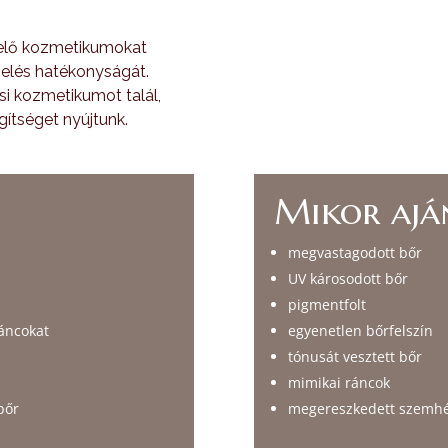
lelő kozmetikumokat
ezelés hatékonyságát.
i kozmetikumot talál,
gítséget nyújtunk.
Mikor ajá
megvastagodott bőr
UV károsodott bőr
pigmentfolt
ráncokat
egyenetlen bőrfelszín
tónusát vesztett bőr
mimikai ráncok
 bőr
megereszkedett szemhé