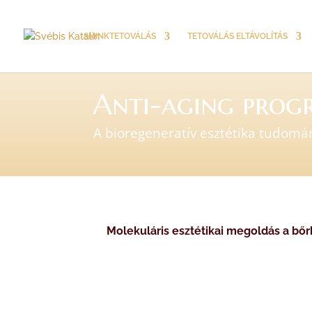
SMINKTETOVÁLÁS
TETOVÁLÁS ELTÁVOLÍTÁS
Anti-aging prog
A bioregeneratív esztétika tudomá
Molekuláris esztétikai megoldás a bőr