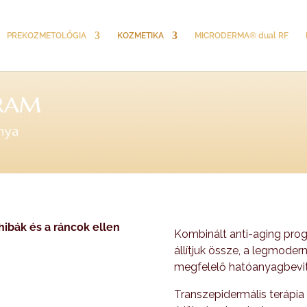
PREKOZMETOLÓGIA
KOZMETIKA
MICRODERMA® dual RF
ram
nya
hibák és a ráncok ellen
Kombinált anti-aging pro
állítjuk össze, a legmode
megfelelő hatóanyagbevite
Transzepidermális terápi