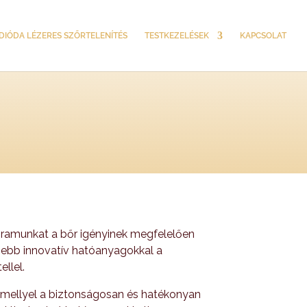
DIÓDA LÉZERES SZŐRTELENÍTÉS
TESTKEZELÉSEK
KAPCSOLAT
gramunkat a bőr igényinek megfelelően
rnebb innovatív hatóanyagokkal a
llel.
a mellyel a biztonságosan és hatékonyan