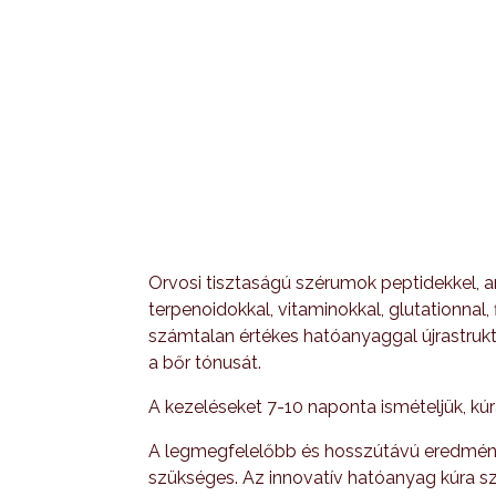
Orvosi tisztaságú szérumok peptidekkel, 
terpenoidokkal, vitaminokkal, glutationnal,
számtalan értékes hatóanyaggal újrastruktú
a bőr tónusát.
A kezeléseket 7-10 naponta ismételjük, kú
A legmegfelelőbb és hosszútávú eredmén
szükséges. Az innovatív hatóanyag kúra s