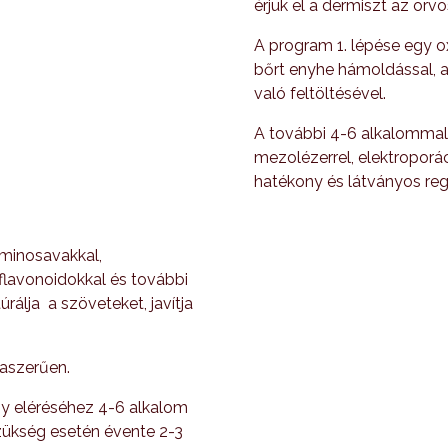
érjük el a dermiszt az orv
A program 1. lépése egy ox
bőrt enyhe hámoldással, a
való feltöltésével.
A további 4-6 alkalommal
mezolézerrel, elektroporáci
hatékony és látványos rege
aminosavakkal,
 flavonoidokkal és további
rálja a szöveteket, javítja
raszerűen.
y eléréséhez 4-6 alkalom
zükség esetén évente 2-3