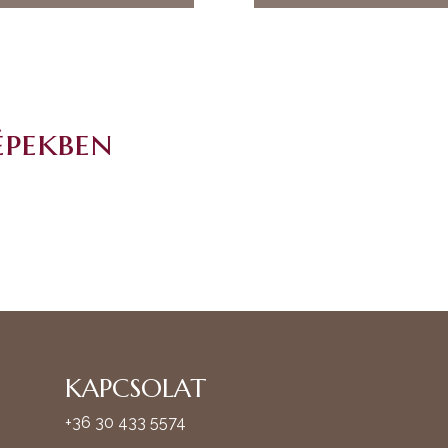
épekben
KAPCSOLAT
+36 30 433 5574