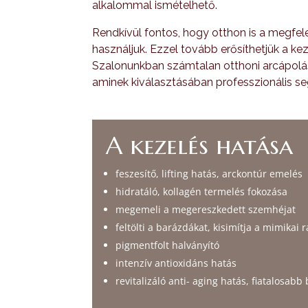
alkalommal ismételhető.
Rendkívül fontos, hogy otthon is a megfe
használjuk. Ezzel tovább erősíthetjük a k
Szalonunkban számtalan otthoni arcápolás
aminek kiválasztásában professzionális se
A kezelés hatása
feszesítő, lifting hatás, arckontúr emelés
hidratáló, kollagén termelés fokozása
megemeli a megereszkedett szemhéjat
feltölti a barázdákat, kisimítja a mimikai 
pigmentfolt halványító
intenzív antioxidáns hatás
revitalizáló anti- aging hatás, fiatalosabb