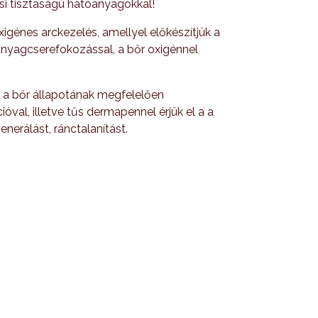
osi tisztaságú hatóanyagokkal!
igénes arckezelés, amellyel előkészítjük a
nyagcserefokozással, a bőr oxigénnel
 a bőr állapotának megfelelően
óval, illetve tűs dermapennel érjük el a a
nerálást, ránctalanítást.