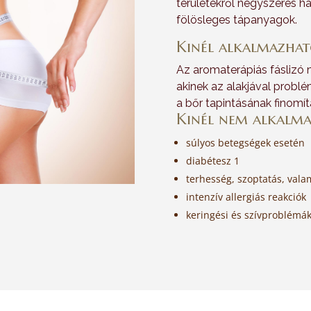
területekről négyszeres h
fölösleges tápanyagok.
Kinél alkalmazhat
Az aromaterápiás fáslizó
akinek az alakjával problém
a bőr tapintásának finomít
Kinél nem alkalm
súlyos betegségek esetén
diabétesz 1
terhesség, szoptatás, vala
intenzív allergiás reakciók
keringési és szívproblémá