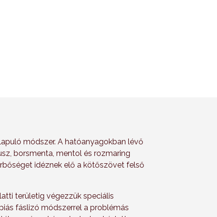
ntő
Jelentős bőr- és
szövetfeszesség elérése
lapuló módszer. A hatóanyagokban lévő
ptusz, borsmenta, mentol és rozmaring
érbőséget idéznek elő a kötőszövet felső
latti területig végezzük speciális
piás fáslizó módszerrel a problémás