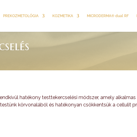
PREKOZMETOLÓGIA
KOZMETIKA
MICRODERMA® dual RF
selés
rendkívül hatékony testtekercselési módszer, amely alkalmas 
 testünk körvonalából és hatékonyan csökkentsük a cellulit p