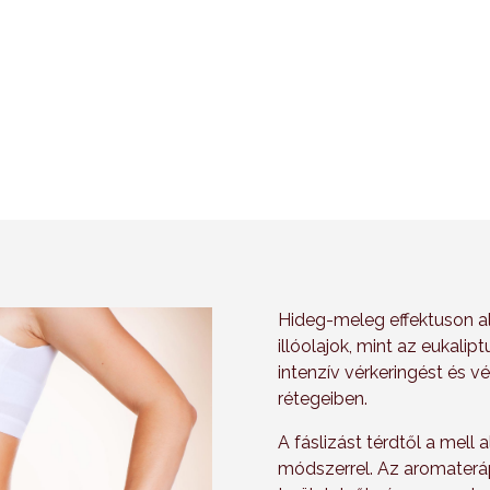
Salaktalanítás
Erőteljes cellulit csökke
hatás
Hideg-meleg effektuson a
illóolajok, mint az eukali
intenzív vérkeringést és v
rétegeiben.
A fáslizást térdtől a mell a
módszerrel. Az aromaterá