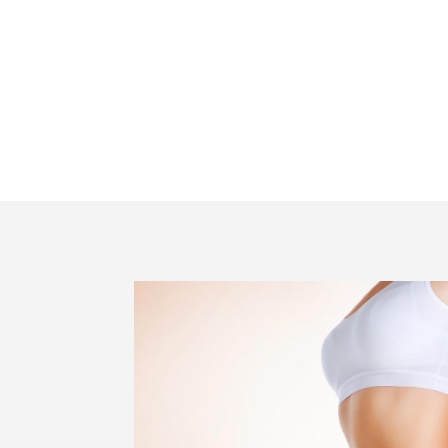
Méretcsökkentés és
zsírbontás