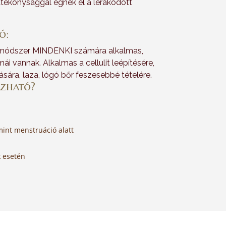
atékonysággal égnek el a lerakódott
ó:
 módszer MINDENKI számára alkalmas,
ái vannak. Alkalmas a cellulit leépítésére,
ására, laza, lógó bőr feszesebbé tételére.
azható?
mint menstruáció alatt
k esetén