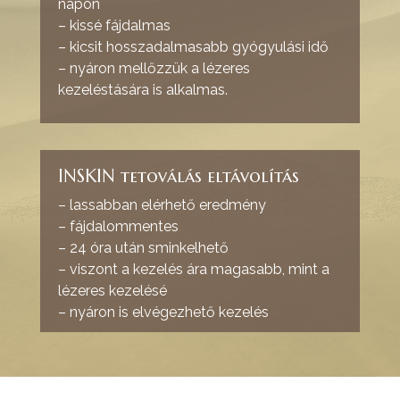
napon
– kissé fájdalmas
– kicsit hosszadalmasabb gyógyulási idő
– nyáron mellőzzük a lézeres
kezelést
ására is alkalmas.
INSKIN tetoválás eltávolítás
– lassabban elérhető eredmény
– fájdalommentes
– 24 óra után sminkelhető
– viszont a kezelés ára magasabb, mint a
lézeres kezelésé
– nyáron is elvégezhető kezelés