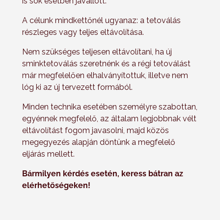
is sok esetben javallott.
A célunk mindkettőnél ugyanaz: a tetoválás
részleges vagy teljes eltávolítása.
Nem szükséges teljesen eltávolítani, ha új
sminktetoválás szeretnénk és a régi tetoválást
már megfelelően elhalványítottuk, illetve nem
lóg ki az új tervezett formából.
Minden technika esetében személyre szabottan,
egyénnek megfelelő, az általam legjobbnak vélt
eltávolítást fogom javasolni, majd közös
megegyezés alapján döntünk a megfelelő
eljárás mellett.
Bármilyen kérdés esetén, keress bátran az
elérhetőségeken!