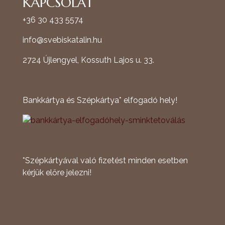
KAPCSOLAT
+36 30 433 5574
info@svebiskatalin.hu
2724 Újlengyel, Kossuth Lajos u. 33.
Bankkártya és Szépkártya* elfogadó hely!
*Szépkártyával való fizetést minden esetben
kérjük előre jelezni!