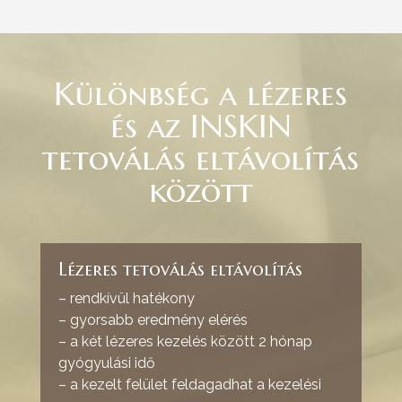
Különbség a lézeres
és az INSKIN
tetoválás eltávolítás
között
Lézeres tetoválás eltávolítás
– rendkívül hatékony
– gyorsabb eredmény elérés
– a két lézeres kezelés között 2 hónap
gyógyulási idő
– a kezelt felület feldagadhat a kezelési