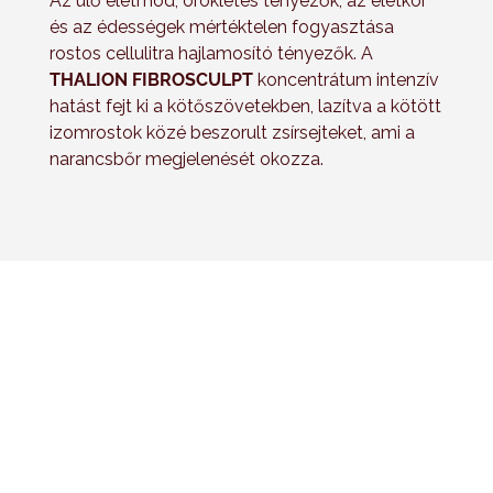
Az ülő életmód, örökletes tényezők, az életkor
és az édességek mértéktelen fogyasztása
rostos cellulitra hajlamosító tényezők. A
THALION FIBROSCULPT
koncentrátum intenzív
hatást fejt ki a kötőszövetekben, lazítva a kötött
izomrostok közé beszorult zsírsejteket, ami a
narancsbőr megjelenését okozza.