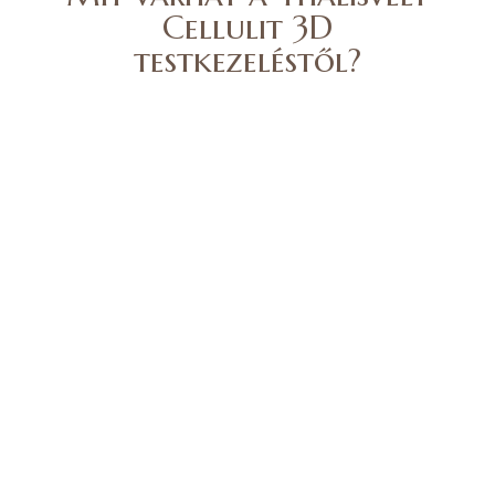
Cellulit 3D
testkezeléstől?
Kisimult, feszesebb bőr
Visszapótolt ásványi anyagok