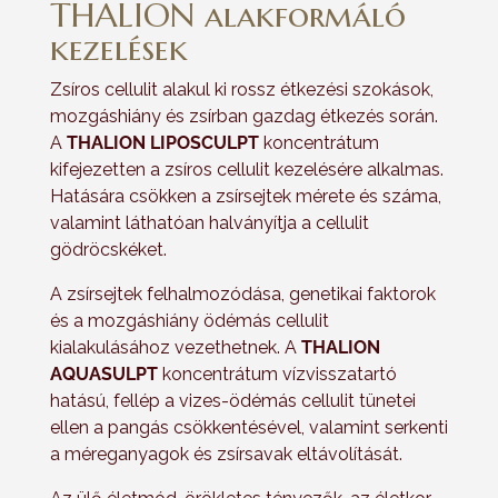
THALION alakformáló
kezelések
Zsíros cellulit alakul ki rossz étkezési szokások,
mozgáshiány és zsírban gazdag étkezés során.
A
THALION LIPOSCULPT
koncentrátum
kifejezetten a zsíros cellulit kezelésére alkalmas.
Hatására csökken a zsírsejtek mérete és száma,
valamint láthatóan halványítja a cellulit
gödröcskéket.
A zsírsejtek felhalmozódása, genetikai faktorok
és a mozgáshiány ödémás cellulit
kialakulásához vezethetnek. A
THALION
AQUASULPT
koncentrátum vízvisszatartó
hatású, fellép a vizes-ödémás cellulit tünetei
ellen a pangás csökkentésével, valamint serkenti
a méreganyagok és zsírsavak eltávolítását.