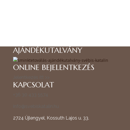
AJÁNDÉKUTALVÁNY
ONLINE BEJELENTKEZÉS
Jelentkezés itt >>
KAPCSOLAT
+36 30 433 5574
info@svebiskatalin.hu
2724 Újlengyel, Kossuth Lajos u. 33.