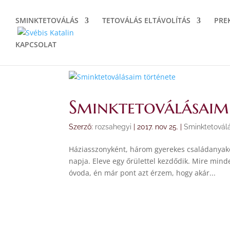
SMINKTETOVÁLÁS
TETOVÁLÁS ELTÁVOLÍTÁS
PRE
KAPCSOLAT
Sminktetoválásaim
Szerző:
rozsahegyi
|
2017. nov 25.
|
Sminktetovál
Háziasszonyként, három gyerekes családanyakén
napja. Eleve egy őrülettel kezdődik. Mire minde
óvoda, én már pont azt érzem, hogy akár...