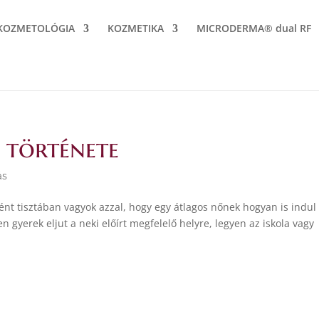
KOZMETOLÓGIA
KOZMETIKA
MICRODERMA® dual RF
 története
ás
t tisztában vagyok azzal, hogy egy átlagos nőnek hogyan is indul
n gyerek eljut a neki előírt megfelelő helyre, legyen az iskola vagy