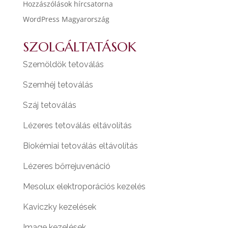
Hozzászólások hírcsatorna
WordPress Magyarország
SZOLGÁLTATÁSOK
Szemöldök tetoválás
Szemhéj tetoválás
Száj tetoválás
Lézeres tetoválás eltávolítás
Biokémiai tetoválás eltávolítás
Lézeres bőrrejuvenáció
Mesolux elektroporációs kezelés
Kaviczky kezelések
Image kezelések