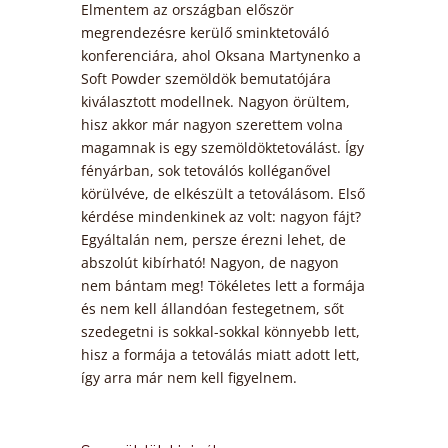
Elmentem az országban először
megrendezésre kerülő sminktetováló
konferenciára, ahol Oksana Martynenko a
Soft Powder szemöldök bemutatójára
kiválasztott modellnek. Nagyon örültem,
hisz akkor már nagyon szerettem volna
magamnak is egy szemöldöktetoválást. Így
fényárban, sok tetoválós kolléganővel
körülvéve, de elkészült a tetoválásom. Első
kérdése mindenkinek az volt: nagyon fájt?
Egyáltalán nem, persze érezni lehet, de
abszolút kibírható! Nagyon, de nagyon
nem bántam meg! Tökéletes lett a formája
és nem kell állandóan festegetnem, sőt
szedegetni is sokkal-sokkal könnyebb lett,
hisz a formája a tetoválás miatt adott lett,
így arra már nem kell figyelnem.