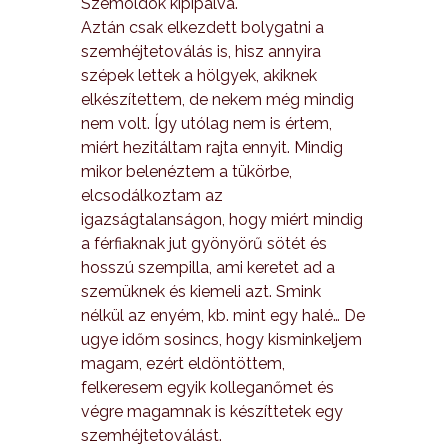
Szemöldök kipipálva.
Aztán csak elkezdett bolygatni a
szemhéjtetoválás is, hisz annyira
szépek lettek a hölgyek, akiknek
elkészítettem, de nekem még mindig
nem volt. Így utólag nem is értem,
miért hezitáltam rajta ennyit. Mindig
mikor belenéztem a tükörbe,
elcsodálkoztam az
igazságtalanságon, hogy miért mindig
a férfiaknak jut gyönyörű sötét és
hosszú szempilla, ami keretet ad a
szemüknek és kiemeli azt. Smink
nélkül az enyém, kb. mint egy halé… De
ugye időm sosincs, hogy kisminkeljem
magam, ezért eldöntöttem,
felkeresem egyik kolleganőmet és
végre magamnak is készíttetek egy
szemhéjtetoválást.