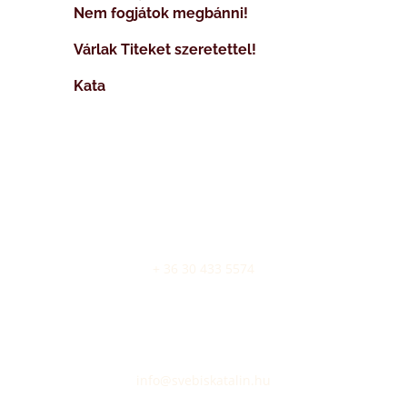
Nem fogjátok megbánni!
Várlak Titeket szeretettel!
Kata
bejelentkezés
+ 36 30 433 5574
email
info@svebiskatalin.hu