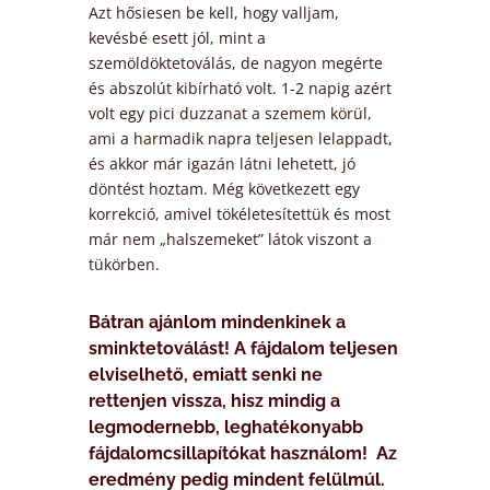
Azt hősiesen be kell, hogy valljam,
kevésbé esett jól, mint a
szemöldöktetoválás, de nagyon megérte
és abszolút kibírható volt. 1-2 napig azért
volt egy pici duzzanat a szemem körül,
ami a harmadik napra teljesen lelappadt,
és akkor már igazán látni lehetett, jó
döntést hoztam. Még következett egy
korrekció, amivel tökéletesítettük és most
már nem „halszemeket” látok viszont a
tükörben.
Bátran ajánlom mindenkinek a
sminktetoválást! A fájdalom teljesen
elviselhető, emiatt senki ne
rettenjen vissza, hisz mindig a
legmodernebb, leghatékonyabb
fájdalomcsillapítókat használom! Az
eredmény pedig mindent felülmúl.