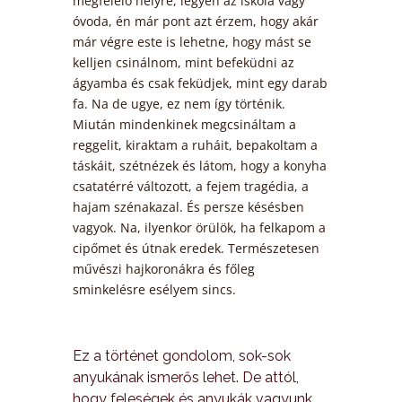
megfelelő helyre, legyen az iskola vagy
óvoda, én már pont azt érzem, hogy akár
már végre este is lehetne, hogy mást se
kelljen csinálnom, mint befeküdni az
ágyamba és csak feküdjek, mint egy darab
fa. Na de ugye, ez nem így történik.
Miután mindenkinek megcsináltam a
reggelit, kiraktam a ruháit, bepakoltam a
táskáit, szétnézek és látom, hogy a konyha
csatatérré változott, a fejem tragédia, a
hajam szénakazal. És persze késésben
vagyok. Na, ilyenkor örülök, ha felkapom a
cipőmet és útnak eredek. Természetesen
művészi hajkoronákra és főleg
sminkelésre esélyem sincs.
Ez a történet gondolom, sok-sok
anyukának ismerős lehet. De attól,
hogy feleségek és anyukák vagyunk,